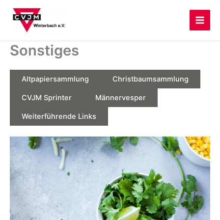
Zum
Inhalt
springen
Sonstiges
Altpapiersammlung
Christbaumsammlung
CVJM Sprinter
Männervesper
Weiterführende Links